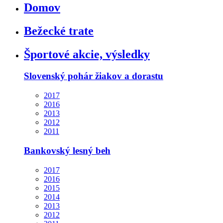
Domov
Bežecké trate
Športové akcie, výsledky
Slovenský pohár žiakov a dorastu
2017
2016
2013
2012
2011
Bankovský lesný beh
2017
2016
2015
2014
2013
2012