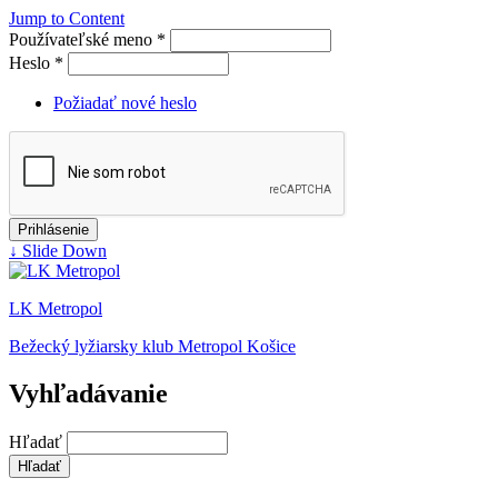
Jump to Content
Používateľské meno
*
Heslo
*
Požiadať nové heslo
↓ Slide Down
LK Metropol
Bežecký lyžiarsky klub Metropol Košice
Vyhľadávanie
Hľadať