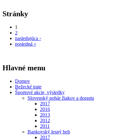
Stránky
1
2
nasledujúca ›
posledná »
Hlavné menu
Domov
Bežecké trate
Športové akcie, výsledky
Slovenský pohár žiakov a dorastu
2017
2016
2013
2012
2011
Bankovský lesný beh
2017