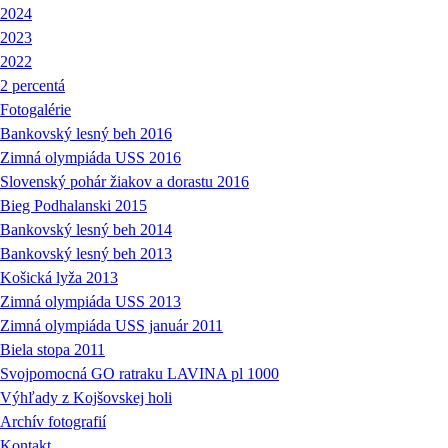
2024
2023
2022
2 percentá
Fotogalérie
Bankovský lesný beh 2016
Zimná olympiáda USS 2016
Slovenský pohár žiakov a dorastu 2016
Bieg Podhalanski 2015
Bankovský lesný beh 2014
Bankovský lesný beh 2013
Košická lyža 2013
Zimná olympiáda USS 2013
Zimná olympiáda USS január 2011
Biela stopa 2011
Svojpomocná GO ratraku LAVINA pl 1000
Výhľady z Kojšovskej holi
Archív fotografií
Kontakt