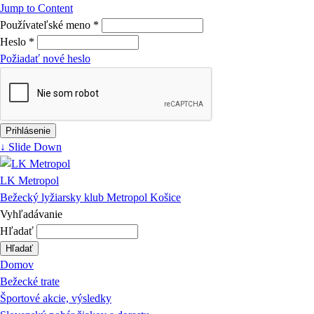
Jump to Content
Používateľské meno
*
Heslo
*
Požiadať nové heslo
↓ Slide Down
LK Metropol
Bežecký lyžiarsky klub Metropol Košice
Vyhľadávanie
Hľadať
Domov
Bežecké trate
Športové akcie, výsledky