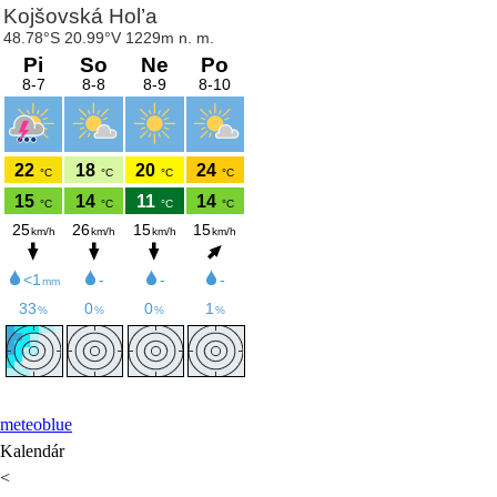
meteoblue
Kalendár
<