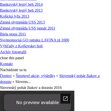
Bankovský lesný beh 2014
Bankovský lesný beh 2013
Košická lyža 2013
Zimná olympiáda USS 2013
Zimná olympiáda USS január 2011
Biela stopa 2011
Svojpomocná GO ratraku LAVINA pl 1000
Výhľady z Kojšovskej holi
Archív fotografií
close this panel
Kontakt
Nachádzate sa tu
Domov
»
Športové akcie, výsledky
»
Slovenský pohár žiakov a
dorastu
» Slovens...
Slovenský pohár žiakov a dorastu 2016