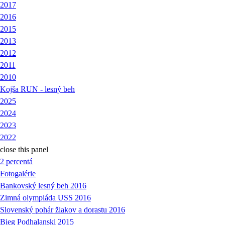
2017
2016
2015
2013
2012
2011
2010
Kojša RUN - lesný beh
2025
2024
2023
2022
close this panel
2 percentá
Fotogalérie
Bankovský lesný beh 2016
Zimná olympiáda USS 2016
Slovenský pohár žiakov a dorastu 2016
Bieg Podhalanski 2015