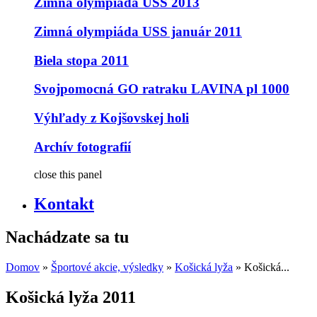
Zimná olympiáda USS 2013
Zimná olympiáda USS január 2011
Biela stopa 2011
Svojpomocná GO ratraku LAVINA pl 1000
Výhľady z Kojšovskej holi
Archív fotografií
close this panel
Kontakt
Nachádzate sa tu
Domov
»
Športové akcie, výsledky
»
Košická lyža
» Košická...
Košická lyža 2011