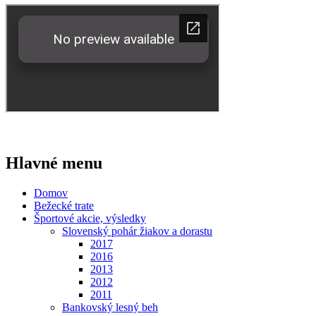
Hlavné menu
Domov
Bežecké trate
Športové akcie, výsledky
Slovenský pohár žiakov a dorastu
2017
2016
2013
2012
2011
Bankovský lesný beh