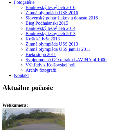
Fotogalérie
Bankovský lesný beh 2016
Zimná olympiáda USS 2016
Slovenský pohár žiakov a dorastu 2016
Bieg Podhalanski 2015
Bankovský lesný beh 2014
Bankovský lesný beh 2013
Košická lyža 2013
Zimná olympiáda USS 2013
Zimná olympiáda USS január 2011
Biela stopa 2011
Svojpomocná GO ratraku LAVINA pl 1000
Výhľady z Kojšovskej holi
Archív fotografií
Kontakt
Aktuálne počasie
Webkamera: