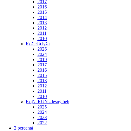
2017
2016
2015
2014
2013
2012
2011
2010
Košická lyža
2026
2024
2019
2017
2016
2015
2013
2012
2011
2010
Kojša RUN - lesný beh
2025
2024
2023
2022
2 percentá