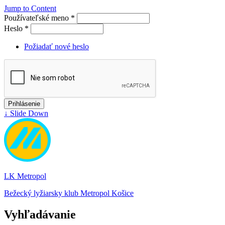
Jump to Content
Používateľské meno
*
Heslo
*
Požiadať nové heslo
↓ Slide Down
LK Metropol
Bežecký lyžiarsky klub Metropol Košice
Vyhľadávanie