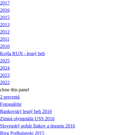
2017
2016
2015
2013
2012
2011
2010
Kojša RUN - lesný beh
2025
2024
2023
2022
close this panel
2 percentá
Fotogalérie
Bankovský lesný beh 2016
Zimná olympiáda USS 2016
Slovenský pohár žiakov a dorastu 2016
Bieg Podhalanski 2015