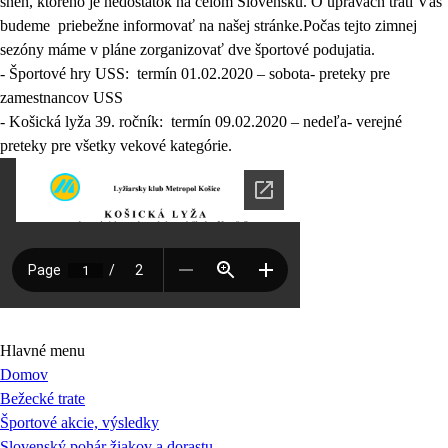
sneh, ktorého je nedostatok na celom Slovensku. O úpravách tratí Vás
budeme priebežne informovať na našej stránke.Počas tejto zimnej
sezóny máme v pláne zorganizovať dve športové podujatia.
- Športové hry USS: termín 01.02.2020 – sobota- preteky pre
zamestnancov USS
- Košická lyža 39. ročník: termín 09.02.2020 – nedeľa- verejné
preteky pre všetky vekové kategórie.
Hlavné menu
Domov
Bežecké trate
Športové akcie, výsledky
Slovenský pohár žiakov a dorastu