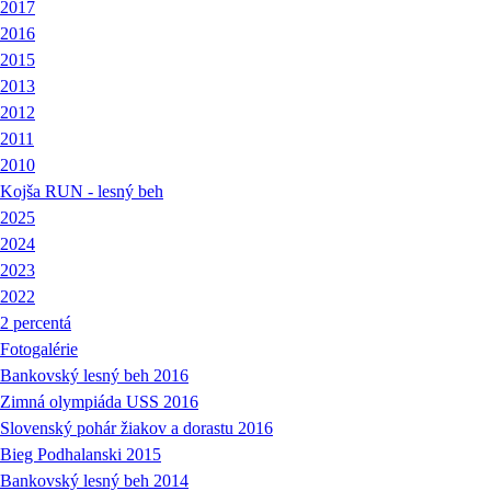
2017
2016
2015
2013
2012
2011
2010
Kojša RUN - lesný beh
2025
2024
2023
2022
2 percentá
Fotogalérie
Bankovský lesný beh 2016
Zimná olympiáda USS 2016
Slovenský pohár žiakov a dorastu 2016
Bieg Podhalanski 2015
Bankovský lesný beh 2014