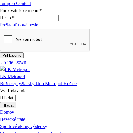
Jump to Content
Používateľské meno
*
Heslo
*
Požiadať nové heslo
↓ Slide Down
LK Metropol
Bežecký lyžiarsky klub Metropol Košice
Vyhľadávanie
Hľadať
Domov
Bežecké trate
Športové akcie, výsledky