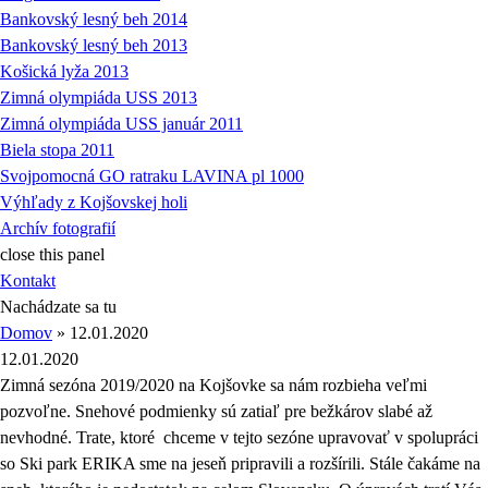
Bankovský lesný beh 2014
Bankovský lesný beh 2013
Košická lyža 2013
Zimná olympiáda USS 2013
Zimná olympiáda USS január 2011
Biela stopa 2011
Svojpomocná GO ratraku LAVINA pl 1000
Výhľady z Kojšovskej holi
Archív fotografií
close this panel
Kontakt
Nachádzate sa tu
Domov
» 12.01.2020
12.01.2020
Zimná sezóna 2019/2020 na Kojšovke sa nám rozbieha veľmi
pozvoľne. Snehové podmienky sú zatiaľ pre bežkárov slabé až
nevhodné. Trate, ktoré chceme v tejto sezóne upravovať v spolupráci
so Ski park ERIKA sme na jeseň pripravili a rozšírili. Stále čakáme na