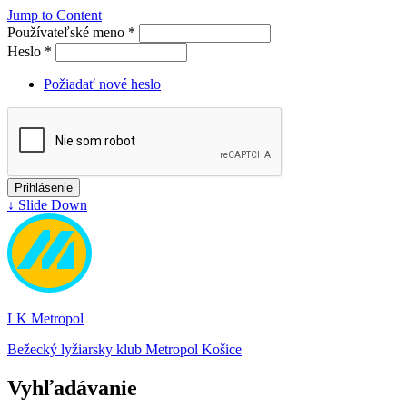
Jump to Content
Používateľské meno
*
Heslo
*
Požiadať nové heslo
↓ Slide Down
LK Metropol
Bežecký lyžiarsky klub Metropol Košice
Vyhľadávanie