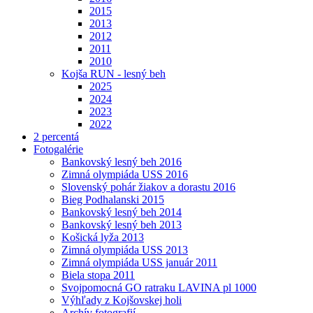
2015
2013
2012
2011
2010
Kojša RUN - lesný beh
2025
2024
2023
2022
2 percentá
Fotogalérie
Bankovský lesný beh 2016
Zimná olympiáda USS 2016
Slovenský pohár žiakov a dorastu 2016
Bieg Podhalanski 2015
Bankovský lesný beh 2014
Bankovský lesný beh 2013
Košická lyža 2013
Zimná olympiáda USS 2013
Zimná olympiáda USS január 2011
Biela stopa 2011
Svojpomocná GO ratraku LAVINA pl 1000
Výhľady z Kojšovskej holi
Archív fotografií