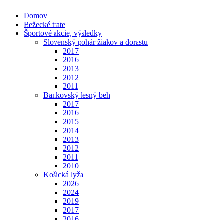
Domov
Bežecké trate
Športové akcie, výsledky
Slovenský pohár žiakov a dorastu
2017
2016
2013
2012
2011
Bankovský lesný beh
2017
2016
2015
2014
2013
2012
2011
2010
Košická lyža
2026
2024
2019
2017
2016