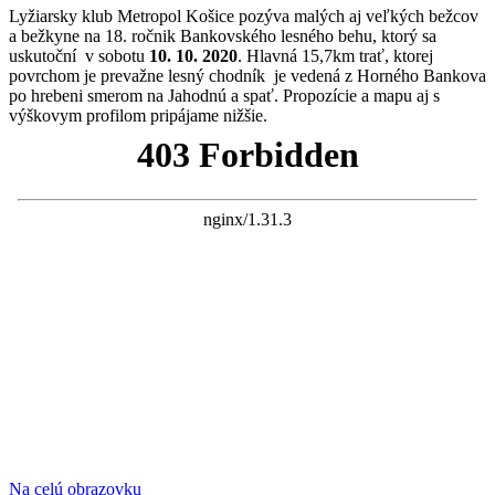
Lyžiarsky klub Metropol Košice pozýva malých aj veľkých bežcov
a bežkyne na 18. ročnik Bankovského lesného behu, ktorý sa
uskutoční v sobotu
10. 10. 2020
. Hlavná 15,7km trať, ktorej
povrchom je prevažne lesný chodník je vedená z Horného Bankova
po hrebeni smerom na Jahodnú a spať. Propozície a mapu aj s
výškovym profilom pripájame nižšie.
Na celú obrazovku