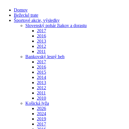
Domov
Bežecké trate
Športové akcie, výsledky
Slovenský pohár žiakov a dorastu
2017
2016
2013
2012
2011
Bankovský lesný beh
2017
2016
2015
2014
2013
2012
2011
2010
Košická lyža
2026
2024
2019
2017