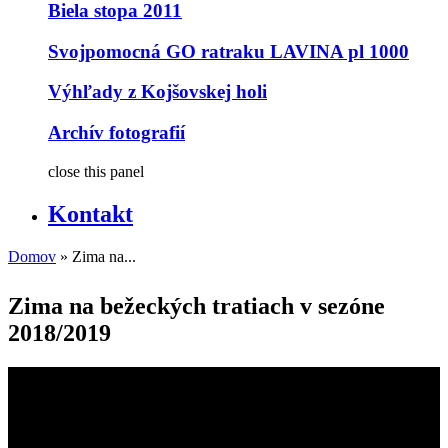
Biela stopa 2011
Svojpomocná GO ratraku LAVINA pl 1000
Výhľady z Kojšovskej holi
Archív fotografií
close this panel
Kontakt
Domov
» Zima na...
Nachádzate sa tu
Zima na bežeckých tratiach v sezóne
2018/2019
Kojšovská Hoľa - bežecké trate zima
2018/2019