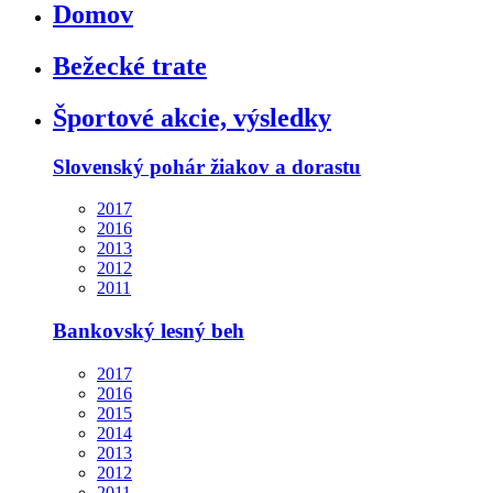
Domov
Bežecké trate
Športové akcie, výsledky
Slovenský pohár žiakov a dorastu
2017
2016
2013
2012
2011
Bankovský lesný beh
2017
2016
2015
2014
2013
2012
2011