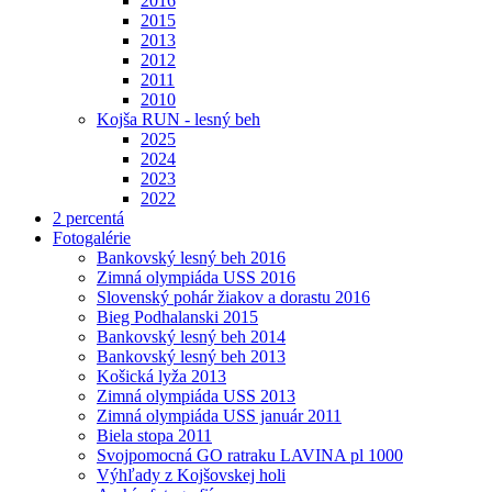
2016
2015
2013
2012
2011
2010
Kojša RUN - lesný beh
2025
2024
2023
2022
2 percentá
Fotogalérie
Bankovský lesný beh 2016
Zimná olympiáda USS 2016
Slovenský pohár žiakov a dorastu 2016
Bieg Podhalanski 2015
Bankovský lesný beh 2014
Bankovský lesný beh 2013
Košická lyža 2013
Zimná olympiáda USS 2013
Zimná olympiáda USS január 2011
Biela stopa 2011
Svojpomocná GO ratraku LAVINA pl 1000
Výhľady z Kojšovskej holi