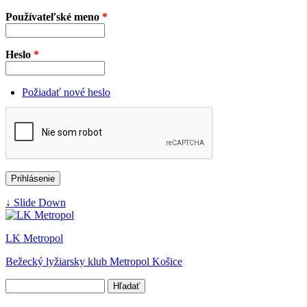
Jump to Content
Používateľské meno
*
Heslo
*
Požiadať nové heslo
↓ Slide Down
LK Metropol
Bežecký lyžiarsky klub Metropol Košice
Hľadať
Vyhľadávanie